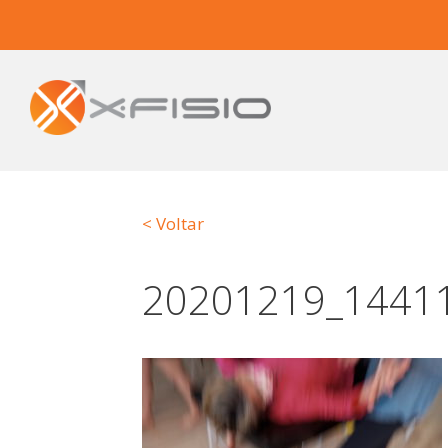
< Voltar
20201219_1441